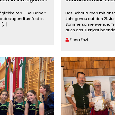
glichkeiten – Sei Dabei“
Das Schauturnen mit ans
 Landesjugendturnfest in
Jahr genau auf den 21. Jun
r
[...]
Sommersonnenwende. Trad
auch das Turnjahr beend
Elena Enzi