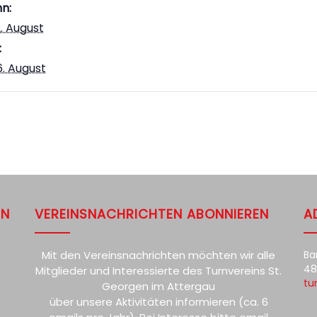
n:
12. August
:
16. August
EN
VEREINSNACHRICHTEN ABONNIEREN
A
Mit den Vereinsnachrichten möchten wir alle
Ba
48
Mitglieder und Interessierte des Turnvereins St.
tu
Georgen im Attergau
über unsere Aktivitäten informieren (ca. 6